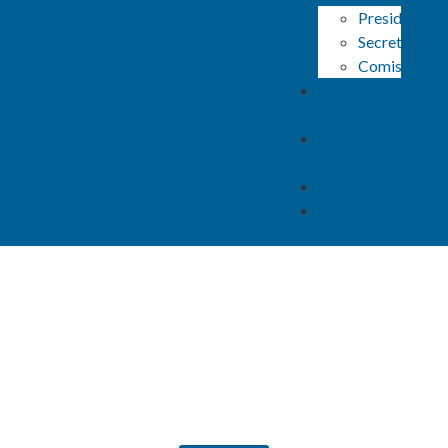
Presidencia
Secretariado
Nace la RECLAC: una red eclesial al servicio
de la dignidad humana y los desafíos de la
Comisiones
comunicación
Vida
31 julio, 2026
Religiosa
Noticias y
eventos
Contacto
La CLAR invita a custodiar la dignidad y los
Congreso
rostros humanos frente a los desafíos de la era
VR 2026
digital en…
29 julio, 2026
«YO NO TE OLVIDARÉ»: La CLAR convoca
una oración continental por las Personas
Mayores
25 julio, 2026