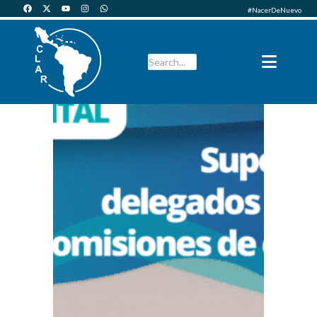
#NacerDeNuevo