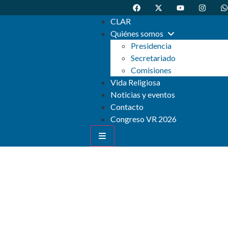
CLAR
Quiénes somos
Presidencia
Secretariado
si ves esto funciona
Comisiones
Vida Religiosa
Noticias y eventos
Contacto
Congreso VR 2026
Slider 1 Des
laoreet cur