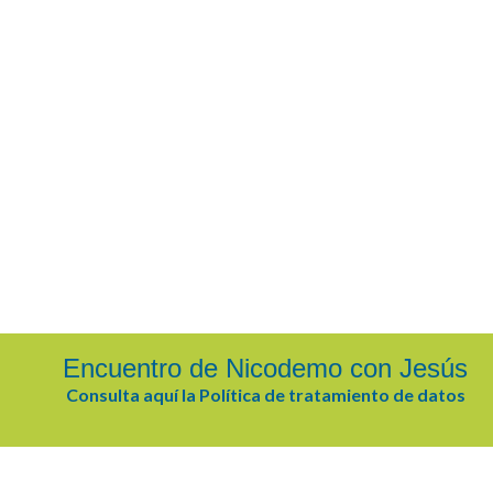
Button 1
Button 2
Encuentro de Nicodemo con Jesús
Slide 2 Title
Consulta aquí la Política de tratamiento de datos
Slide 2 Sub Title
cription Text, Lorem ipsum dolor sit amet, consectetur adipiscing el