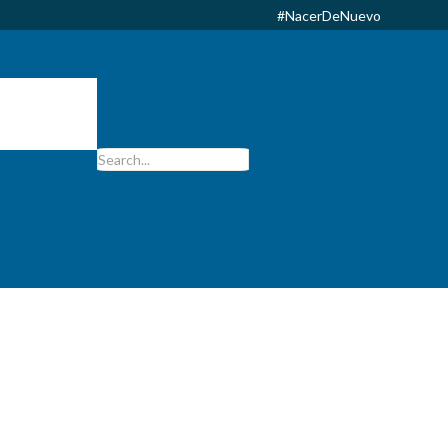
#NacerDeNuevo
it. Curabitur
vitae lorem.