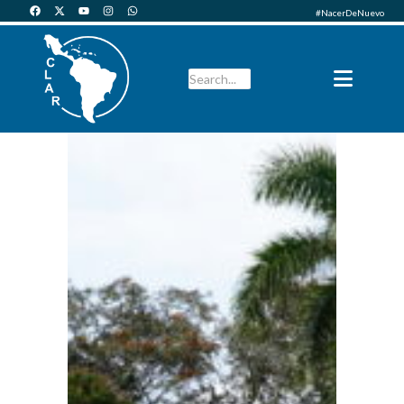
#NacerDeNuevo