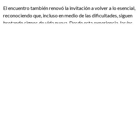
El encuentro también renovó la invitación a volver a lo esencial,
reconociendo que, incluso en medio de las dificultades, siguen
brotando signos de vida nueva. Desde esta experiencia, las/os
participantes se sienten llamados a caminar con mayor
cercanía, a cuidar la vida en todas sus formas y a abrirse con
confianza a los caminos inéditos que se van gestando en el
continente.
Así, al cerrar este encuentro, la Vida Consagrada en América
Latina y el Caribe renueva su esperanza y su compromiso de
seguir caminando con los pueblos, confiando en que, aun en
medio de la noche se continúa gestando vida nueva. Con