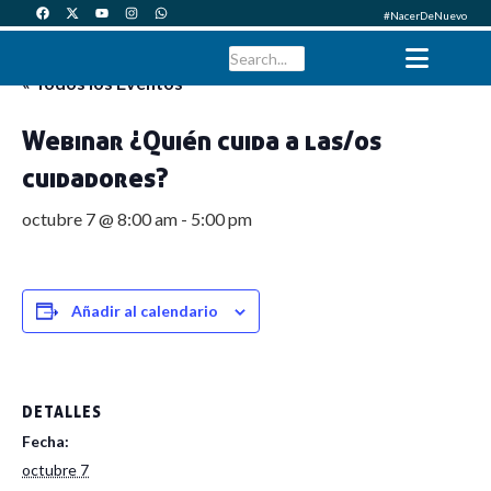
#NacerDeNuevo
« Todos los Eventos
Webinar ¿Quién cuida a las/os
cuidadores?
octubre 7 @ 8:00 am
-
5:00 pm
Añadir al calendario
DETALLES
Fecha:
octubre 7