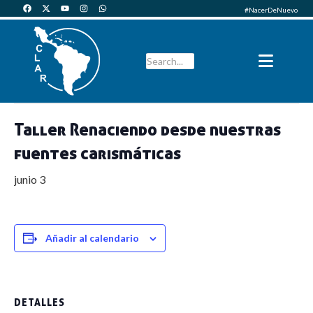
#NacerDeNuevo
« Todos los Eventos
Este evento ha pasado.
Taller Renaciendo desde nuestras
fuentes carismáticas
junio 3
Añadir al calendario
DETALLES