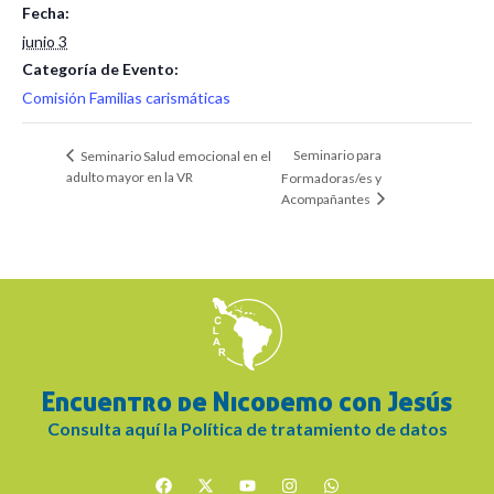
Fecha:
junio 3
Categoría de Evento:
Comisión Familias carismáticas
Seminario para
Seminario Salud emocional en el
adulto mayor en la VR
Formadoras/es y
Acompañantes
Encuentro de Nicodemo con Jesús
Consulta aquí la Política de tratamiento de datos