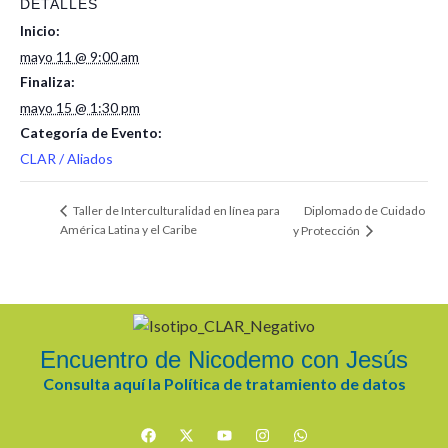
DETALLES
Inicio:
mayo 11 @ 9:00 am
Finaliza:
mayo 15 @ 1:30 pm
Categoría de Evento:
CLAR / Aliados
Diplomado de Cuidado
Taller de Interculturalidad en línea para
América Latina y el Caribe
y Protección
Encuentro de Nicodemo con Jesús
Consulta aquí la Política de tratamiento de datos