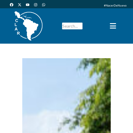
#NacerDeNuevo