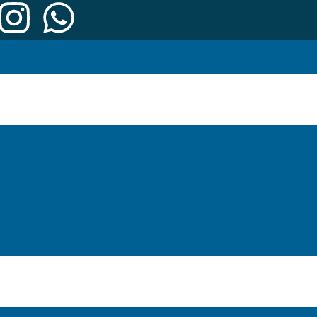
os en comunidad”: un camino hacia la plenit
, en Santo Domingo, República Dominicana,
nió para vivir el Curso-Taller “Envejecer j
amiento orientado al cuidado integral de l
, el encuentro propició una reflexión profunda sobre la longevidad, e