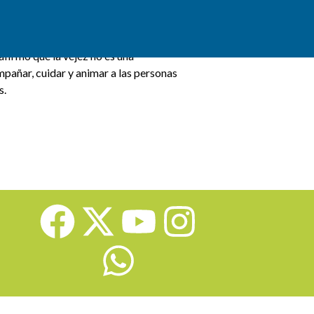
 celebra el atardecer vocacional,
afirmó que la vejez no es una
mpañar, cuidar y animar a las personas
s.