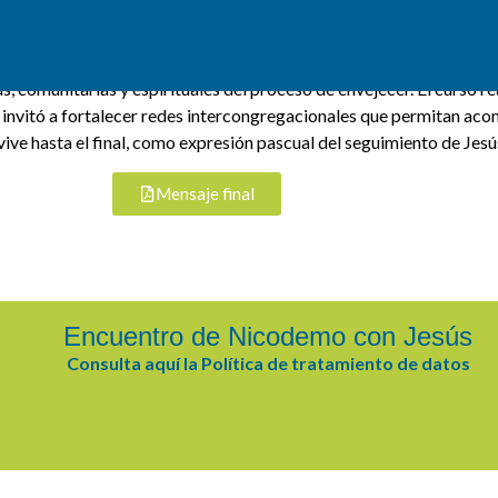
ntes profundizaron en una espiritualidad del cuidado que dignifica y
 comunitarias y espirituales del proceso de envejecer. El curso re
e invitó a fortalecer redes intercongregacionales que permitan aco
vive hasta el final, como expresión pascual del seguimiento de Jesú
Mensaje final
Encuentro de Nicodemo con Jesús
Consulta aquí la Política de tratamiento de datos