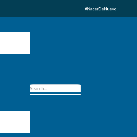
#NacerDeNuevo
ud en la Vida Religiosa
 la Vida Religiosa de
untas/os en comunidad”,
as y los religiosos
l envejecimiento y la fidelidad al