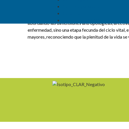
proyecto vocacional a lo largo de toda la vida.
Noticias y eventos
Contacto
Durante los tres días de trabajo, las y los participa
Congreso VR 2026
abordando las dimensiones antropológicas, afectivas,
enfermedad, sino una etapa fecunda del ciclo vital, 
mayores, reconociendo que la plenitud de la vida se 